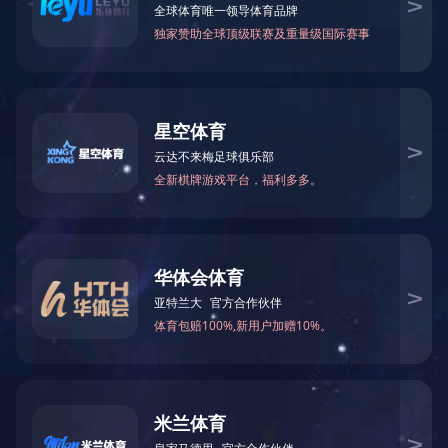
HXGN-12型户内交流高压金属封闭环网开
关设备
.